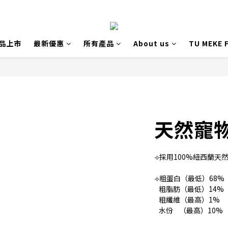
品上市
最新優惠
所有產品
About us
TU MEKE
天然寵
⟢採用100%紐西蘭天
⟢粗蛋白（最低）68%
   粗脂肪（最低）14%
   粗纖維（最高）1%
   水份    （最高）10%