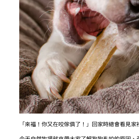
「來福！你又在咬傢俱了！」回家時總會看見家
今天自然牧場就來帶大家了解狗狗亂咬的原因、