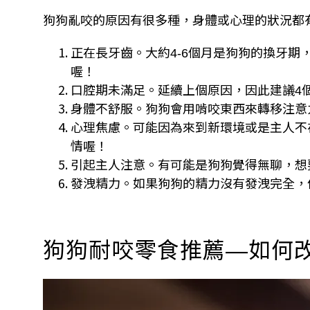
狗狗亂咬的原因有很多種，身體或心理的狀況都
正在長牙齒。大約
個月是狗狗的換牙期
4-6
喔！
口腔期未滿足。延續上個原因，因此建議
4
身體不舒服。狗狗會用啃咬東西來轉移注意
心理焦慮。可能因為來到新環境或是主人不
情喔！
引起主人注意。有可能是狗狗覺得無聊，想
發洩精力。如果狗狗的精力沒有發洩完全，
狗狗耐咬零食推薦
如何
—