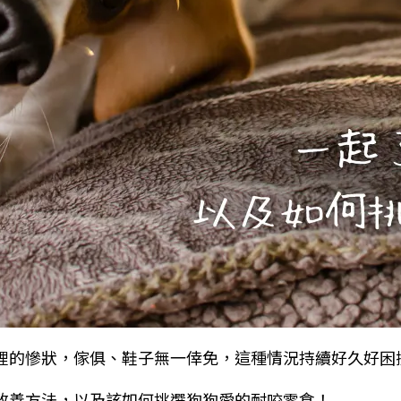
裡的慘狀，傢俱、鞋子無一倖免，這種情況持續好久好困
改善方法，以及該如何挑選狗狗愛的耐咬零食！